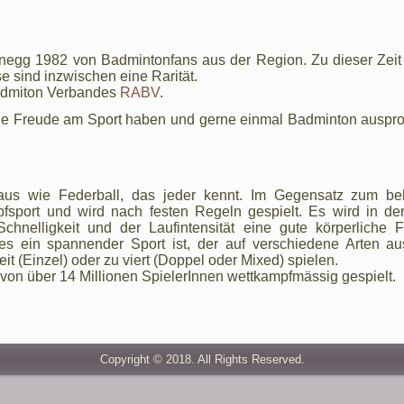
negg 1982 von Badmintonfans aus der Region. Zu dieser Zeit
e sind inzwischen eine Rarität.
Badmiton Verbandes
RABV
.
die Freude am Sport haben und gerne einmal Badminton auspr
aus wie Federball, das jeder kennt. Im Gegensatz zum bel
pfsport und wird nach festen Regeln gespielt. Es wird in de
hnelligkeit und der Laufintensität eine gute körperliche F
s ein spannender Sport ist, der auf verschiedene Arten au
 (Einzel) oder zu viert (Doppel oder Mixed) spielen.
von über 14 Millionen SpielerInnen wettkampfmässig gespielt.
Copyright © 2018. All Rights Reserved.