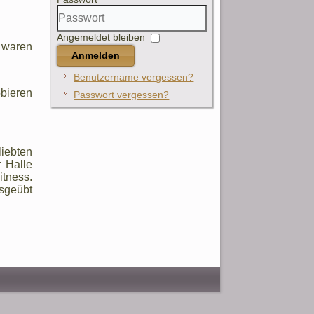
Angemeldet bleiben
 waren
Anmelden
Benutzername vergessen?
obieren
Passwort vergessen?
iebten
r Halle
itness.
sgeübt